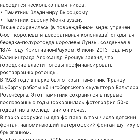
находится несколько памятников:
• Памятник Владимиру Высоцкому
• Памятник Барону Мюнхгаузену
Также сохранилась (в повреждённом виде: утрачен
бюст королевы и декоративная колоннада) открытая
беседка-полуротонда королевы Луизы, созданная в
1874 году КристианомРаухом. 6 июня 2013 года мэр
Калининграда Александр Ярошук заявил, что
городские власти готовы профинансировать
реставрацию ротонды.
В 1928 году в парке был открыт памятник Францу
Шуберту работы кёнигсбергского скульптора Вальтера
Розенберга. Этот памятник сохранялся в первые
послевоенные годы (сохранилась фотография 50-х
годов), но впоследствии он исчез.
В парке сооружены два фонтана, в том числе детский
фонтан, напоминающий петергофский фонтан-шутиху с
брызганием.
К юбилею города в 2005 году восстановлена