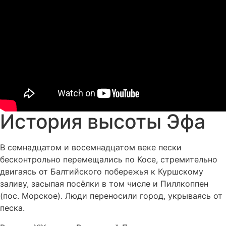
История высоты Эфа
В семнадцатом и восемнадцатом веке пески
бесконтрольно перемещались по Косе, стремительно
двигаясь от Балтийского побережья к Куршскому
заливу, засыпая посёлки в том числе и Пиллкоппен
(пос. Морское). Люди переносили город, укрываясь от
песка.